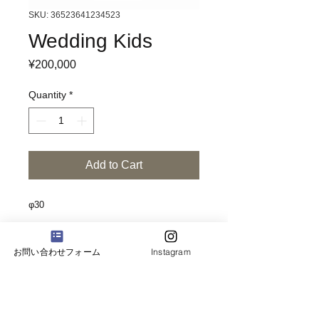
SKU: 36523641234523
Wedding Kids
Price
¥200,000
Quantity
*
Add to Cart
φ30
商品情報
お問い合わせフォーム
Instagram
商品の詳細を入力してください。サイ
返品・返金ポリシー
ズ、素材、取扱説明に加え、商品の特
徴やおすすめのポイントなどを説明し
返品・返金規約を入力してください。